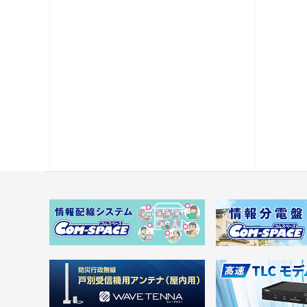
電源供給機・保安器他
パック商品