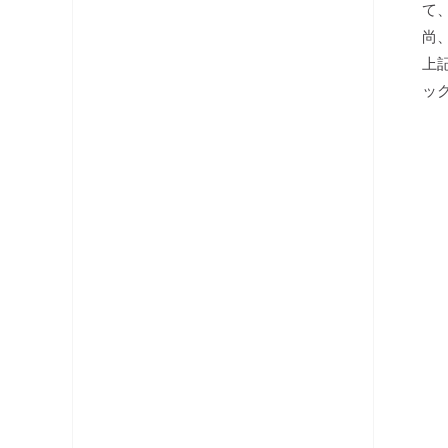
て
分配器
尚
上
テレビ端子・直列ユニット
ッ
分波器
コネクタ・プラグ
ケーブル
レベルチェッカー
OFDM変調器
光システム機器
ラックマント型ユニット
チャンネルプロセッサ・コンバータ