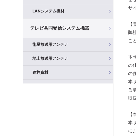
サ
LANシステム機材
【
テレビ共同受信システム機器
弊
こ
衛星放送用アンテナ
本
地上放送用アンテナ
の
建柱資材
の
本
混合器（分波器）
る
取
フィルタ・アッテネータ
【
ブースタ
本
分岐器
に