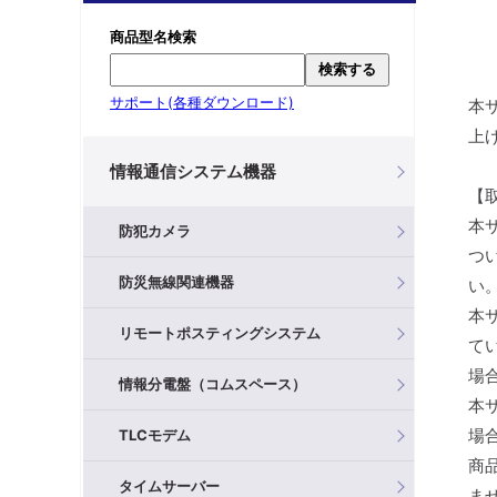
商品型名検索
検索する
サポート(各種ダウンロード)
本
上
情報通信システム機器
【
本
防犯カメラ
つ
防災無線関連機器
い
本
リモートポスティングシステム
て
場
情報分電盤（コムスペース）
本
場
TLCモデム
商
タイムサーバー
ま