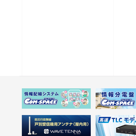
電源供給機・保安器他
パック商品