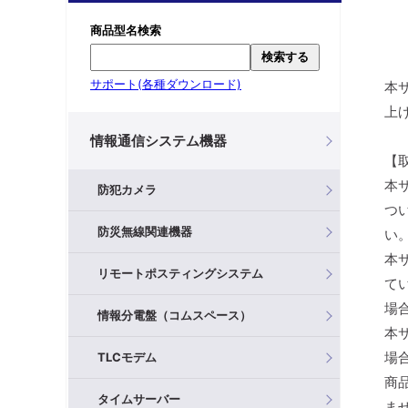
商品型名検索
検索する
サポート(各種ダウンロード)
本
上
情報通信システム機器
【
本
防犯カメラ
つ
防災無線関連機器
い
本
リモートポスティングシステム
て
場
情報分電盤（コムスペース）
本
場
TLCモデム
商
タイムサーバー
ま