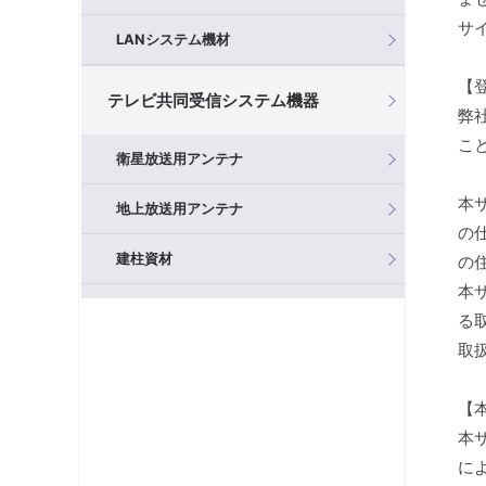
サ
LANシステム機材
【
テレビ共同受信システム機器
弊
こ
衛星放送用アンテナ
本
地上放送用アンテナ
の
建柱資材
の
本
混合器（分波器）
る
取
フィルタ・アッテネータ
【
ブースタ
本
分岐器
に