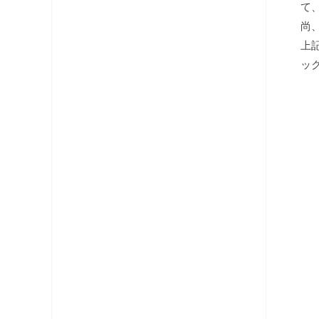
て
分配器
尚
上
テレビ端子・直列ユニット
ッ
分波器
コネクタ・プラグ
ケーブル
レベルチェッカー
OFDM変調器
光システム機器
ラックマント型ユニット
チャンネルプロセッサ・コンバータ