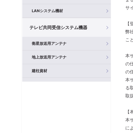
サ
LANシステム機材
【
テレビ共同受信システム機器
弊
こ
衛星放送用アンテナ
本
地上放送用アンテナ
の
建柱資材
の
本
混合器（分波器）
る
取
フィルタ・アッテネータ
【
ブースタ
本
分岐器
に