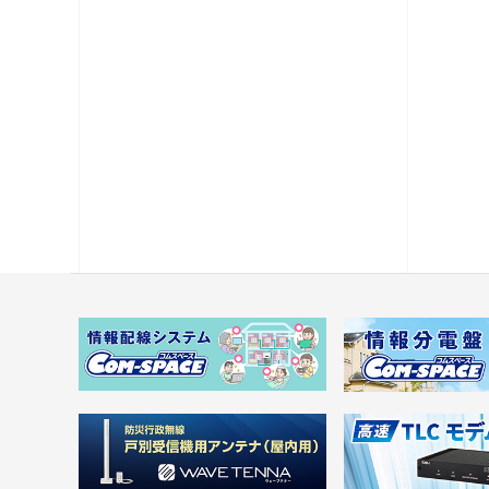
電源供給機・保安器他
パック商品