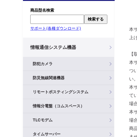
商品型名検索
検索する
サポート(各種ダウンロード)
本
上
情報通信システム機器
【
本
防犯カメラ
つ
防災無線関連機器
い
本
リモートポスティングシステム
て
場
情報分電盤（コムスペース）
本
場
TLCモデム
商
タイムサーバー
ま