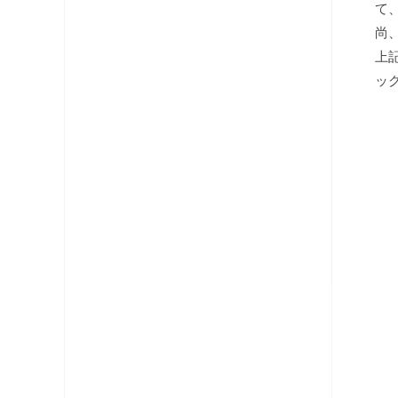
て
分配器
尚
上
テレビ端子・直列ユニット
ッ
分波器
コネクタ・プラグ
ケーブル
レベルチェッカー
OFDM変調器
光システム機器
ラックマント型ユニット
チャンネルプロセッサ・コンバータ