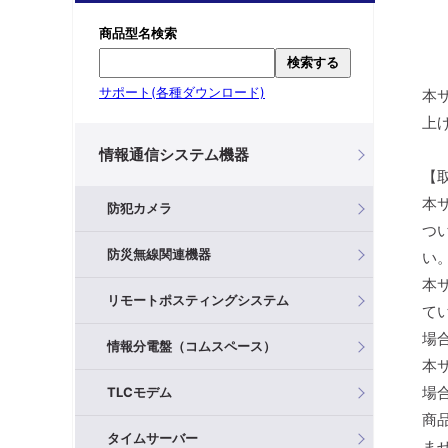
商品型名検索
検索する
サポート(各種ダウンロード)
本
上
情報通信システム機器
【
本
防犯カメラ
つ
防災無線関連機器
い
本
リモートポスティングシステム
て
場
情報分電盤（コムスペース）
本
場
TLCモデム
商
タイムサーバー
ま