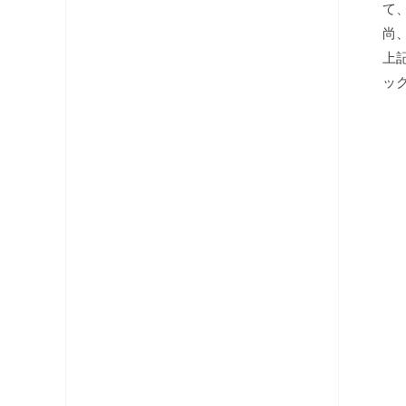
て
分配器
尚
上
テレビ端子・直列ユニット
ッ
分波器
コネクタ・プラグ
ケーブル
レベルチェッカー
OFDM変調器
光システム機器
ラックマント型ユニット
チャンネルプロセッサ・コンバータ