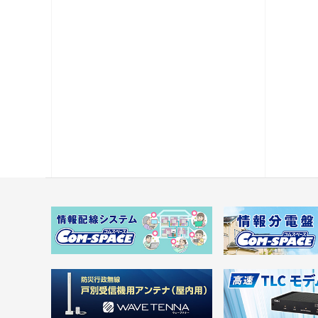
電源供給機・保安器他
パック商品