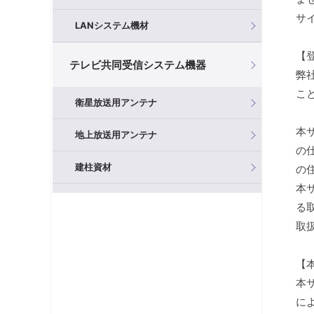
サ
LANシステム機材
【
テレビ共同受信システム機器
弊
こ
衛星放送用アンテナ
本
地上放送用アンテナ
の
建柱資材
の
本
混合器（分波器）
る
取
フィルタ・アッテネータ
【
ブースタ
本
分岐器
に