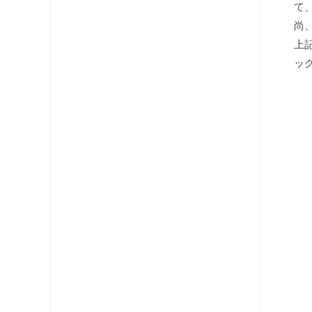
て
分配器
尚
上
テレビ端子・直列ユニット
ッ
分波器
コネクタ・プラグ
ケーブル
レベルチェッカー
OFDM変調器
光システム機器
ラックマント型ユニット
チャンネルプロセッサ・コンバータ