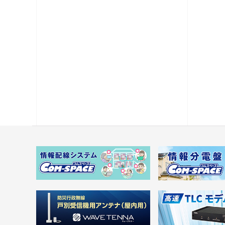
電源供給機・保安器他
パック商品