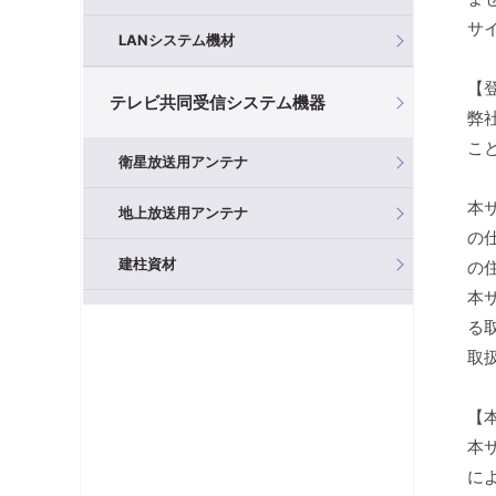
サ
LANシステム機材
【
テレビ共同受信システム機器
弊
こ
衛星放送用アンテナ
本
地上放送用アンテナ
の
建柱資材
の
本
混合器（分波器）
る
取
フィルタ・アッテネータ
【
ブースタ
本
分岐器
に