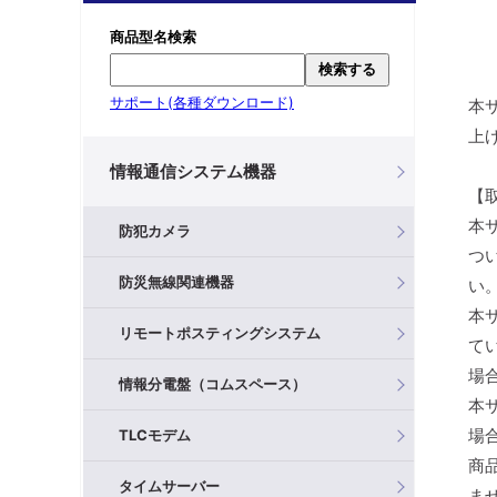
商品型名検索
検索する
サポート(各種ダウンロード)
本
上
情報通信システム機器
【
本
防犯カメラ
つ
防災無線関連機器
い
本
リモートポスティングシステム
て
場
情報分電盤（コムスペース）
本
場
TLCモデム
商
タイムサーバー
ま