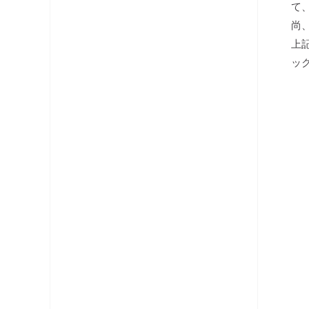
て
分配器
尚
上
テレビ端子・直列ユニット
ッ
分波器
コネクタ・プラグ
ケーブル
レベルチェッカー
OFDM変調器
光システム機器
ラックマント型ユニット
チャンネルプロセッサ・コンバータ