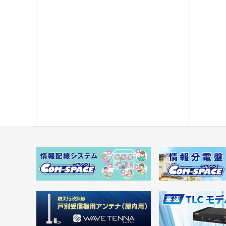
電源供給機・保安器他
パック商品