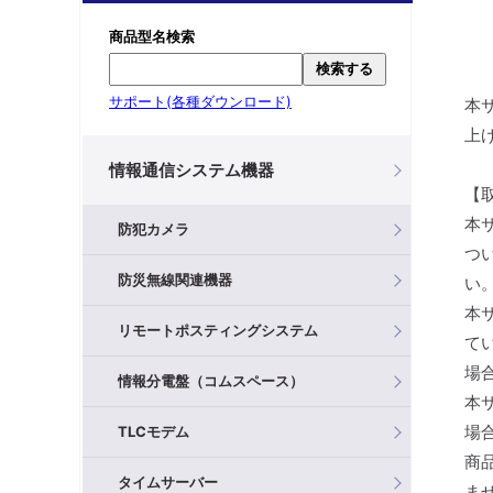
商品型名検索
検索する
サポート(各種ダウンロード)
本
上
情報通信システム機器
【
本
防犯カメラ
つ
防災無線関連機器
い
本
リモートポスティングシステム
て
場
情報分電盤（コムスペース）
本
場
TLCモデム
商
タイムサーバー
ま