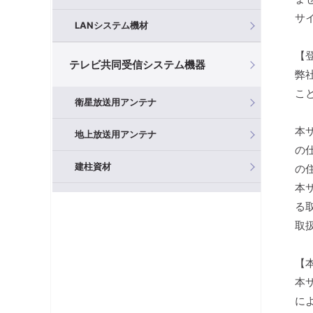
サ
LANシステム機材
【
テレビ共同受信システム機器
弊
こ
衛星放送用アンテナ
本
地上放送用アンテナ
の
建柱資材
の
本
混合器（分波器）
る
取
フィルタ・アッテネータ
【
ブースタ
本
分岐器
に