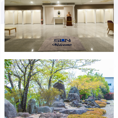
COMPANY
会社案内
ごあいさつ
経営理念
会社概要
事業概要
沿革
ESG/SDGsへの取り組み