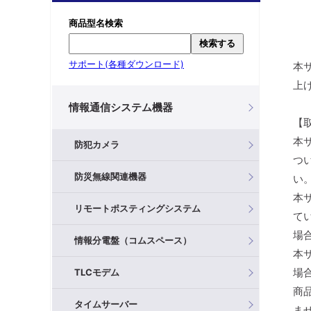
商品型名検索
検索する
サポート(各種ダウンロード)
本
上
情報通信システム機器
【
本
防犯カメラ
つ
防災無線関連機器
い
本
リモートポスティングシステム
て
場
情報分電盤（コムスペース）
本
場
TLCモデム
商
タイムサーバー
ま