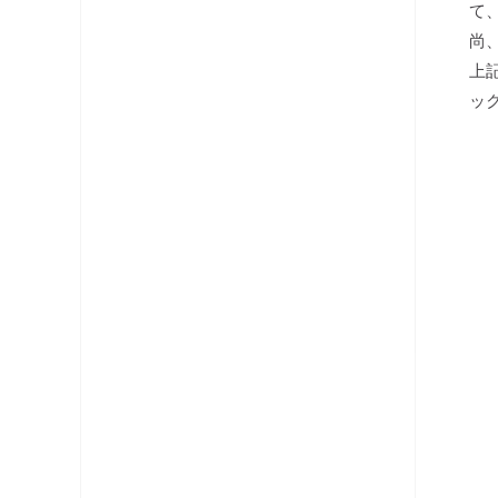
て
分配器
尚
上
テレビ端子・直列ユニット
ッ
分波器
コネクタ・プラグ
ケーブル
レベルチェッカー
OFDM変調器
光システム機器
ラックマント型ユニット
チャンネルプロセッサ・コンバータ