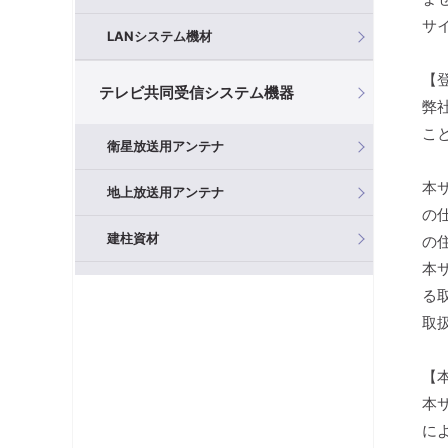
サ
LANシステム機材
【
テレビ共同受信システム機器
弊
こ
衛星放送用アンテナ
本
地上放送用アンテナ
の
建柱資材
の
本
混合器（分波器）
る
取
フィルタ・アッテネータ
【
ブースタ
本
分岐器
に