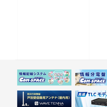
電源供給機・保安器他
パック商品