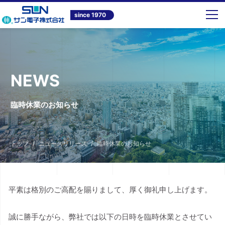
since 1970
NEWS
臨時休業のお知らせ
トップ
ニュースリリース
臨時休業のお知らせ
平素は格別のご高配を賜りまして、厚く御礼申し上げます。
誠に勝手ながら、弊社では以下の日時を臨時休業とさせてい