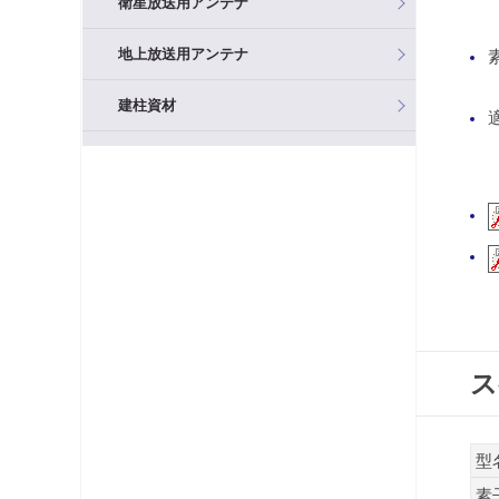
衛星放送用アンテナ
地上放送用アンテナ
建柱資材
混合器（分波器）
フィルタ・アッテネータ
ブースタ
分岐器
分配器
ス
テレビ端子・直列ユニット
型
分波器
素