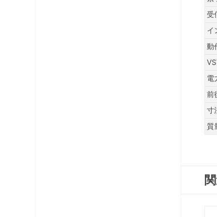
コネクタ・プラグ
受
ケーブル
イ
動
レベルチェッカー
V
OFDM変調器
電
前
光システム機器
寸
ラックマント型ユニット
質
チャンネルプロセッサ・コンバータ
電源供給機・保安器他
関
パック商品