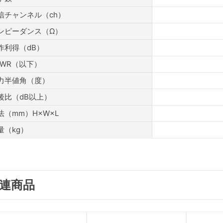
信チャンネル（ch）
ンピーダンス（Ω）
作利得（dB）
SWR（以下）
力半値角（度）
後比（dB以上）
法（mm）H×W×L
量（kg）
連商品