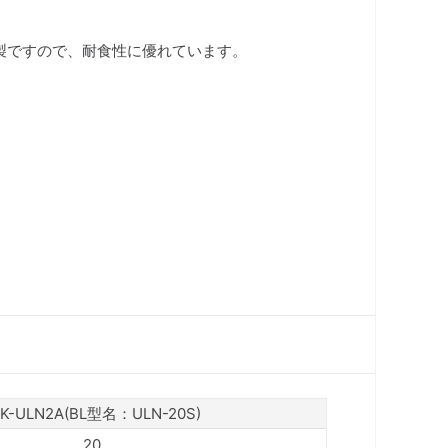
製ですので、耐食性に優れています。
0K-ULN2A(BL型名：ULN-20S)
20