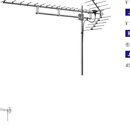
¥
¥
生
4