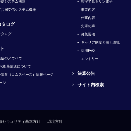
通信システム機器
数字で見るサン電子
ビ共同受信システム機器
事業内容
仕事内容
カタログ
先輩の声
カタログ
募集要項
キャリア制度と働く環境
ト
採用FAQ
受信のノウハウ
エントリー
8K衛星放送について
決算公告
分電盤（コムスペース）情報ページ
ージ
サイト内検索
報セキュリティ基本方針
環境方針