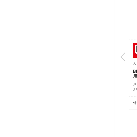
20K-UWN1B
20K-UWN2B
地上アンテナ（6）
カテゴリ: 地上アンテナ（7）
カ
HFアンテナ
BL型 共同受信用 UHFス
B
テンレスアンテナ
用
望小売価格
メーカ-希望小売価格
メ
（税別）
149,300円（税別）
3
外観仕様書
外