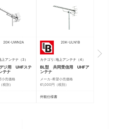
20K-UWN2A
20K-ULN1B
2
 地上アンテナ（3）
カテゴリ: 地上アンテナ（4）
カテゴリ: 地
デジ用 UHFステ
BL型 共同受信用 UHFア
BL型 共同
ンテナ
ンテナ
テンレスア
望小売価格
メーカ-希望小売価格
メーカ-希望
0円（税別）
61,000円（税別）
160,500円
外観仕様書
外観仕様書