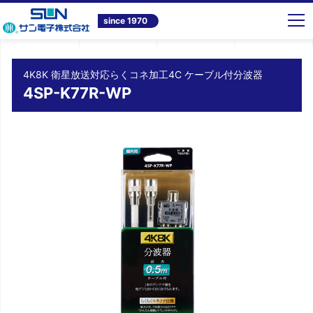
トップ
商品情報
テレビ共同受信システム機器
4K8K 衛星放送対応らくコネ加工4C ケーブル付分波器 4SP-K77R-WP
since 1970
4K8K 衛星放送対応らくコネ加工4C ケーブル付分波器
4SP-K77R-WP