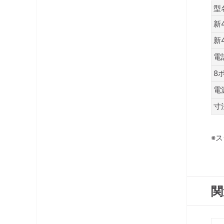
コネクタ・プラグ
型
新
ケーブル
新
レベルチェッカー
電
8
OFDM変調器
電
光システム機器
寸
ラックマント型ユニット
※
チャンネルプロセッサ・コンバータ
電源供給機・保安器他
関
パック商品