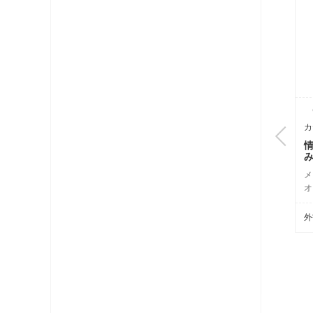
G16B-GN
C
情報盤（25）
カ
盤（ブースタ、
、TEL1回線2分
対応HUB搭載 8ポ
メ
オ
望小売価格
税別）
外