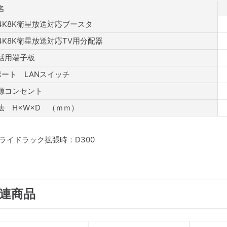
名
4K8K衛星放送対応ブースタ
4K8K衛星放送対応TV用分配器
話用端子板
ポート LANスイッチ
源コンセント
法 H×W×D （ｍｍ）
スライドラック拡張時：D300
連商品