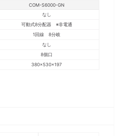
COM-S6000-GN
なし
可動式8分配器 ※非電通
1回線 8分岐
なし
8個口
380×530×197