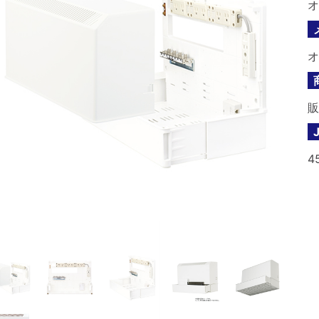
オ
オ
販
4