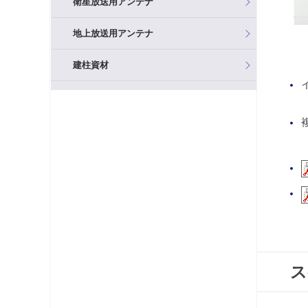
衛星放送用アンテナ
地上放送用アンテナ
建柱資材
混合器（分波器）
フィルタ・アッテネータ
ブースタ
分岐器
分配器
テレビ端子・直列ユニット
ス
分波器