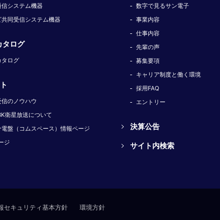
通信システム機器
数字で見るサン電子
ビ共同受信システム機器
事業内容
仕事内容
カタログ
先輩の声
カタログ
募集要項
キャリア制度と働く環境
ト
採用FAQ
受信のノウハウ
エントリー
8K衛星放送について
決算公告
分電盤（コムスペース）情報ページ
ージ
サイト内検索
報セキュリティ基本方針
環境方針