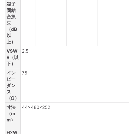
端子
間結
合損
失
（dB
以
上）
VSW
2.5
R（以
下）
イン
75
ピー
ダン
ス
（Ω）
寸法
44×480×252
（m
m）
H×W