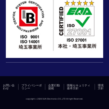
お問い合
プライバシーポ
企業行動
情報セキュリティ
環境
わせ
リシー
規範
基本方針
方針
copyright c 2026 SUN Electronics CO.,LTD All right Reserved.