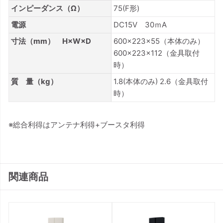
インピーダンス（Ω）
75(F形)
電源
DC15V 30ｍA
寸法（mm） H×W×D
600×223×55（本体のみ）
600×223×112（金具取付
時）
質 量（kg）
1.8(本体のみ) 2.6（金具取付
時）
※総合利得はアンテナ利得+ブースタ利得
関連商品