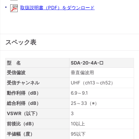
取扱説明書（PDF）をダウンロード
スペック表
型 名
SDA-20-4A-□
受信偏波
垂直偏波用
受信チャンネル
UHF（ch13～ch52）
動作利得（dB）
6.9～9.1
総合利得（dB）
25～33（※）
VSWR（以下）
3
前後比（dB）
10以上
半値幅（度）
95以下