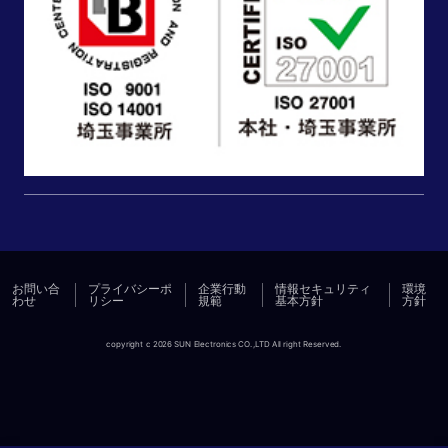
お問い合
プライバシーポ
企業行動
情報セキュリティ
環境
わせ
リシー
規範
基本方針
方針
copyright c 2026 SUN Electronics CO.,LTD All right Reserved.