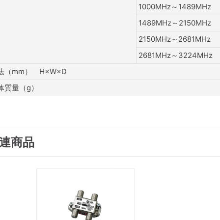
1000MHz～1489MHz
1489MHz～2150MHz
2150MHz～2681MHz
2681MHz～3224MHz
法（mm） H×W×D
体質量（g）
連商品