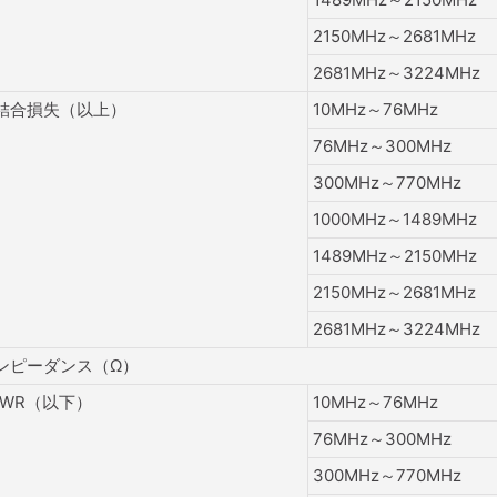
2150MHz～2681MHz
2681MHz～3224MHz
結合損失（以上）
10MHz～76MHz
76MHz～300MHz
300MHz～770MHz
1000MHz～1489MHz
1489MHz～2150MHz
2150MHz～2681MHz
2681MHz～3224MHz
ンピーダンス（Ω）
SWR（以下）
10MHz～76MHz
76MHz～300MHz
300MHz～770MHz