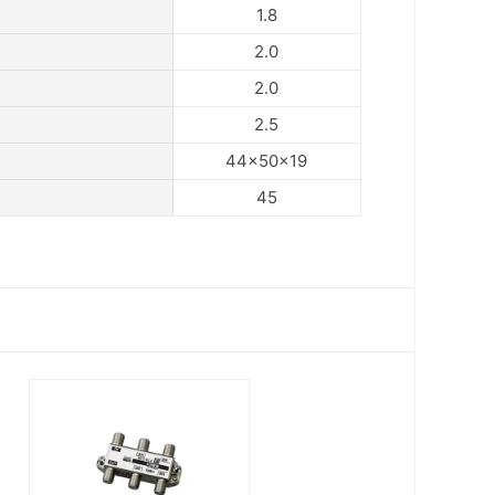
1.8
2.0
2.0
2.5
44×50×19
45