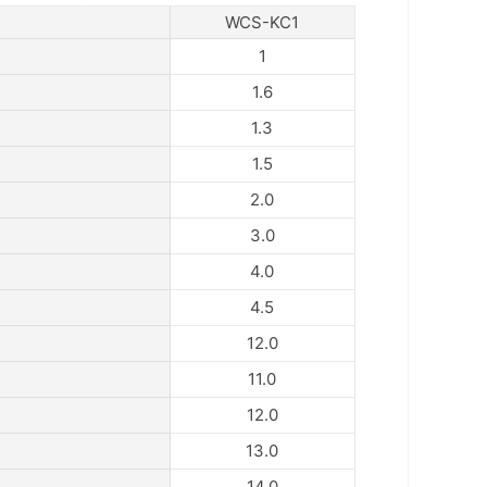
WCS-KC1
1
1.6
1.3
1.5
2.0
3.0
4.0
4.5
12.0
11.0
12.0
13.0
14.0