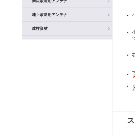
衛星放送用アンテナ
地上放送用アンテナ
建柱資材
混合器（分波器）
フィルタ・アッテネータ
ブースタ
分岐器
分配器
テレビ端子・直列ユニット
ス
分波器