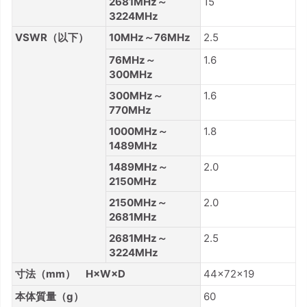
2681MHz～
15
3224MHz
VSWR（以下）
10MHz～76MHz
2.5
76MHz～
1.6
300MHz
300MHz～
1.6
770MHz
1000MHz～
1.8
1489MHz
1489MHz～
2.0
2150MHz
2150MHz～
2.0
2681MHz
2681MHz～
2.5
3224MHz
寸法（mm） H×W×D
44×72×19
本体質量（g）
60