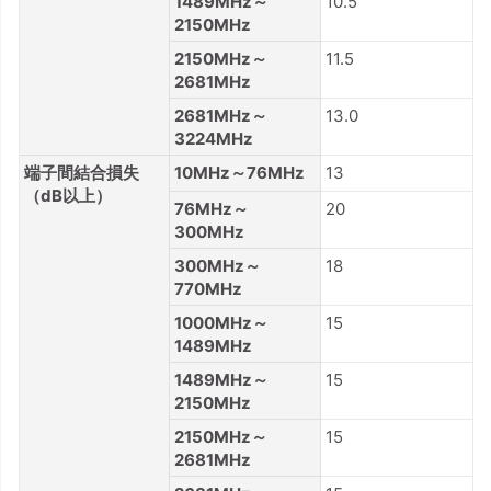
1489MHz～
10.5
2150MHz
2150MHz～
11.5
2681MHz
2681MHz～
13.0
3224MHz
端子間結合損失
10MHz～76MHz
13
（dB以上）
76MHz～
20
300MHz
300MHz～
18
770MHz
1000MHz～
15
1489MHz
1489MHz～
15
2150MHz
2150MHz～
15
2681MHz