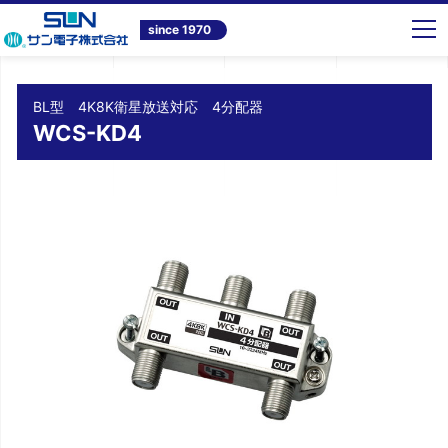
トップ
商品情報
テレビ共同受信システム機器
BL型 4K8K衛星放送対応 4分配器 WCS-KD4
since 1970
BL型 4K8K衛星放送対応 4分配器
WCS-KD4