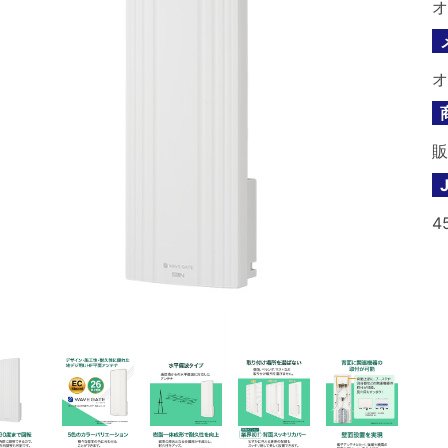
オ
オ
販
4