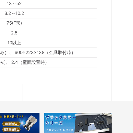
13～52
8.2～10.2
75(F形)
2.5
10以上
のみ）、 600×223×138（金具取付時）
のみ)、 2.4（壁面設置時）