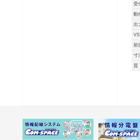
受
動
出
V
前
寸
質