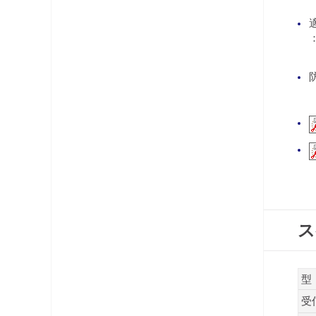
コネクタ・プラグ
ケーブル
レベルチェッカー
OFDM変調器
光システム機器
ラックマント型ユニット
チャンネルプロセッサ・コンバータ
ス
電源供給機・保安器他
パック商品
型
受