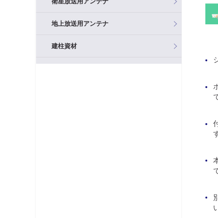
衛星放送用アンテナ
地上放送用アンテナ
建柱資材
混合器（分波器）
フィルタ・アッテネータ
ブースタ
分岐器
分配器
テレビ端子・直列ユニット
分波器