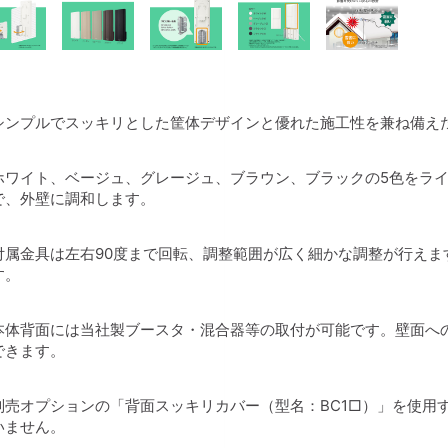
シンプルでスッキリとした筐体デザインと優れた施工性を兼ね備えた
ホワイト、ベージュ、グレージュ、ブラウン、ブラックの5色をラ
で、外壁に調和します。
付属金具は左右90度まで回転、調整範囲が広く細かな調整が行えま
す。
本体背面には当社製ブースタ・混合器等の取付が可能です。壁面へ
できます。
別売オプションの「背面スッキリカバー（型名：BC1□）」を使用
いません。