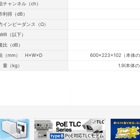
信チャンネル（ch）
作利得（dB）
力インピーダンス（Ω）
SWR（以下）
後比（dB）
法（mm） H×W×D
600×223×102（本体
 量（kg）
1.9(本体