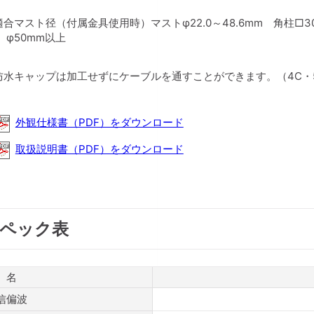
適合マスト径（付属金具使用時）マストφ22.0～48.6mm 角柱□3
： φ50mm以上
防水キャップは加工せずにケーブルを通すことができます。（4C・
外観仕様書（PDF）をダウンロード
取扱説明書（PDF）をダウンロード
ペック表
 名
信偏波