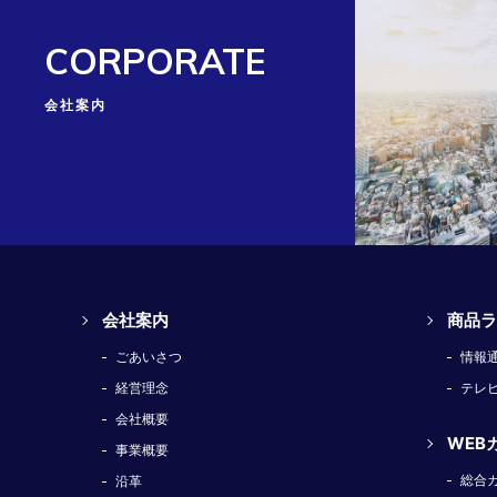
CORPORATE
会社案内
会社案内
商品ラ
ごあいさつ
情報
経営理念
テレ
会社概要
WEB
事業概要
総合
沿革