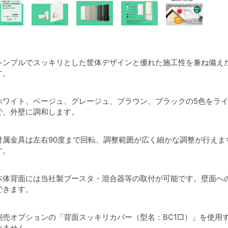
シンプルでスッキリとした筐体デザインと優れた施工性を兼ね備えた
す。
ホワイト、ベージュ、グレージュ、ブラウン、ブラックの5色をラ
で、外壁に調和します。
付属金具は左右90度まで回転、調整範囲が広く細かな調整が行えま
す。
本体背面には当社製ブースタ・混合器等の取付が可能です。壁面へ
できます。
別売オプションの「背面スッキリカバー（型名：BC1□）」を使用
いません。