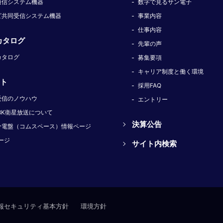
通信システム機器
数字で見るサン電子
ビ共同受信システム機器
事業内容
仕事内容
カタログ
先輩の声
カタログ
募集要項
キャリア制度と働く環境
ト
採用FAQ
受信のノウハウ
エントリー
8K衛星放送について
決算公告
分電盤（コムスペース）情報ページ
ージ
サイト内検索
報セキュリティ基本方針
環境方針