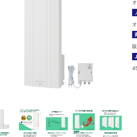
オ
オ
販
4