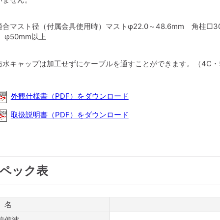
適合マスト径（付属金具使用時）マストφ22.0～48.6mm 角柱□3
： φ50mm以上
防水キャップは加工せずにケーブルを通すことができます。（4C・
外観仕様書（PDF）をダウンロード
取扱説明書（PDF）をダウンロード
ペック表
 名
信偏波