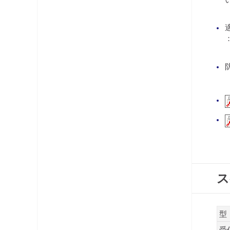
コネクタ・プラグ
ケーブル
レベルチェッカー
OFDM変調器
光システム機器
ラックマント型ユニット
チャンネルプロセッサ・コンバータ
電源供給機・保安器他
ス
パック商品
型
受