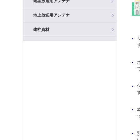
衛星放送用アンテナ
地上放送用アンテナ
建柱資材
混合器（分波器）
フィルタ・アッテネータ
ブースタ
分岐器
分配器
テレビ端子・直列ユニット
分波器