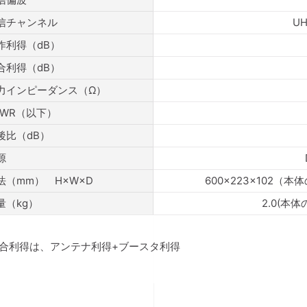
信チャンネル
UH
作利得（dB）
合利得（dB）
力インピーダンス（Ω）
SWR（以下）
後比（dB）
源
法（mm） H×W×D
600×223×102（本
量（kg）
2.0(本
総合利得は、アンテナ利得+ブースタ利得