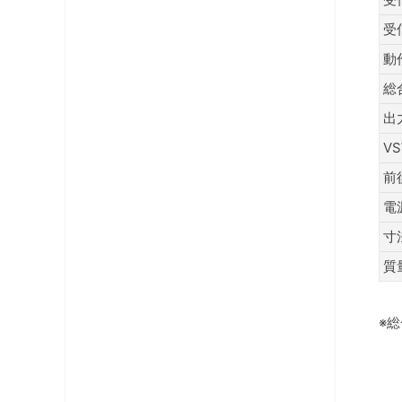
受
動
総
出
V
前
電
寸
質
※