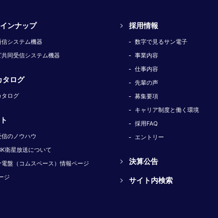
インナップ
採用情報
通信システム機器
数字で見るサン電子
ビ共同受信システム機器
事業内容
仕事内容
カタログ
先輩の声
カタログ
募集要項
キャリア制度と働く環境
ト
採用FAQ
受信のノウハウ
エントリー
8K衛星放送について
決算公告
分電盤（コムスペース）情報ページ
ージ
サイト内検索