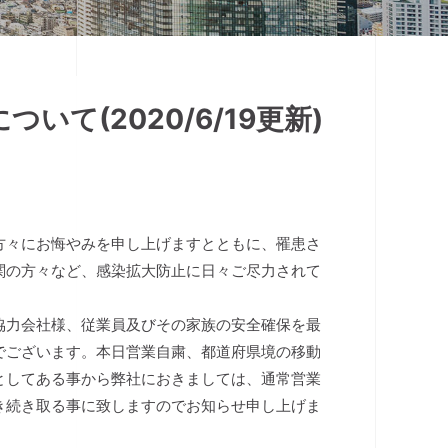
て(2020/6/19更新)
方々にお悔やみを申し上げますとともに、罹患さ
関の方々など、感染拡大防止に日々ご尽力されて
協力会社様、従業員及びその家族の安全確保を最
でございます。本日営業自粛、都道府県境の移動
としてある事から弊社におきましては、通常営業
き続き取る事に致しますのでお知らせ申し上げま