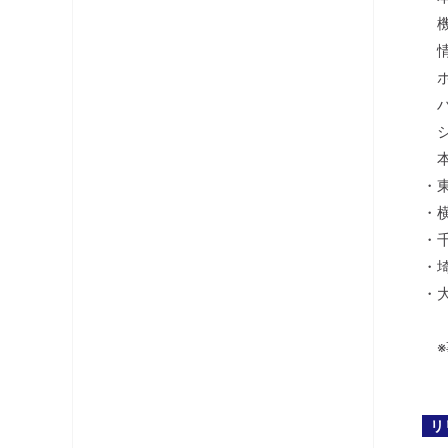
機
情
ホ
ハ
シ
本
・
・
・
・
・
※
リ