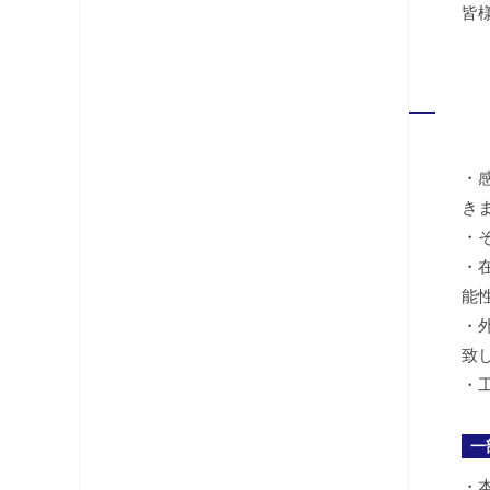
皆
・
き
・
・
能
・
致
・
一
・