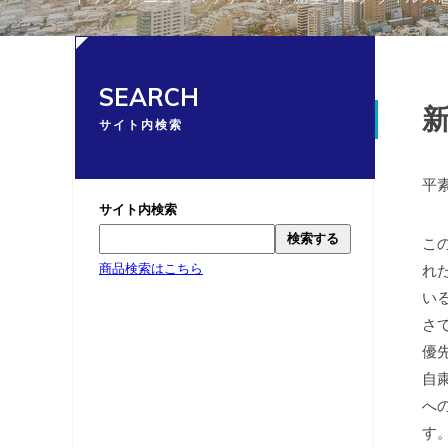
SEARCH
新
サイト内検索
平
サイト内検索
検索する
こ
商品検索はこちら
れ
い
さ
優
自
へ
す