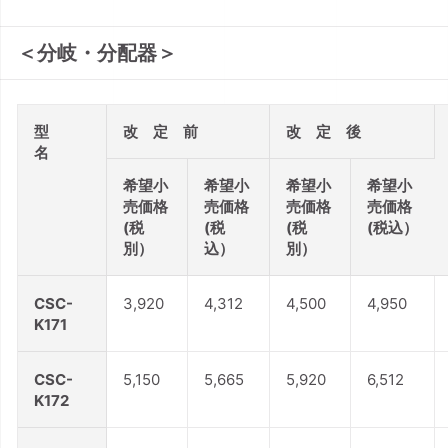
＜分岐・分配器＞
型
改 定 前
改 定 後
名
希望小
希望小
希望小
希望小
売価格
売価格
売価格
売価格
(税
(税
(税
(税込）
別）
込）
別）
CSC-
3,920
4,312
4,500
4,950
K171
CSC-
5,150
5,665
5,920
6,512
K172