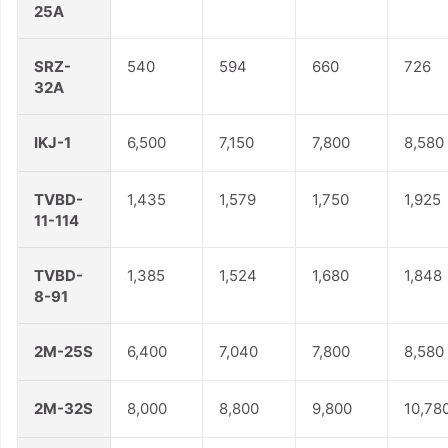
25A
SRZ-
540
594
660
726
32A
IKJ-1
6,500
7,150
7,800
8,580
TVBD-
1,435
1,579
1,750
1,925
11-114
TVBD-
1,385
1,524
1,680
1,848
8-91
2M-25S
6,400
7,040
7,800
8,580
2M-32S
8,000
8,800
9,800
10,78