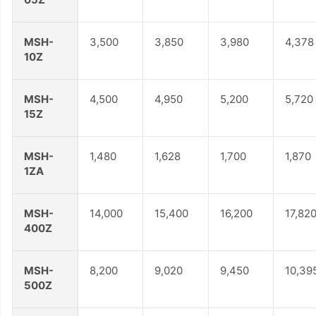
MSH-
3,500
3,850
3,980
4,378
10Z
MSH-
4,500
4,950
5,200
5,720
15Z
MSH-
1,480
1,628
1,700
1,870
1ZA
MSH-
14,000
15,400
16,200
17,82
400Z
MSH-
8,200
9,020
9,450
10,39
500Z