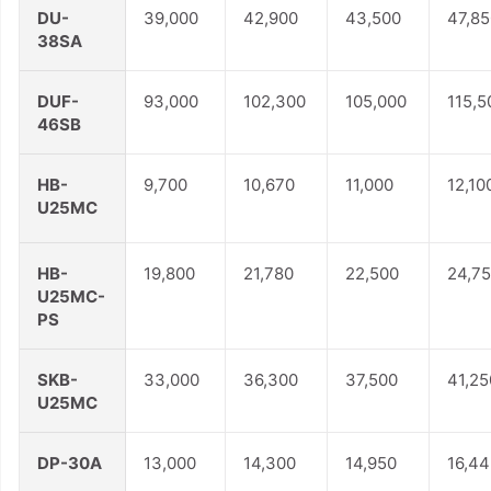
DU-
39,000
42,900
43,500
47,85
38SA
DUF-
93,000
102,300
105,000
115,5
46SB
HB-
9,700
10,670
11,000
12,10
U25MC
HB-
19,800
21,780
22,500
24,7
U25MC-
PS
SKB-
33,000
36,300
37,500
41,25
U25MC
DP-30A
13,000
14,300
14,950
16,44