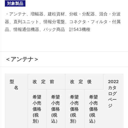
対象製品
・アンテナ、増幅器、建柱資材、分岐・分配器、混合・分波
器、直列ユニット、情報分電盤、コネクタ・フィルタ・付属
品、情報通信機器、パック商品 計543機種
＜アンテナ＞
型
改 定 前
改 定 後
2022
名
カタ
ログ
希望
希望
希望
希望
ペー
小売
小売
小売
小売
ジ
価格
価格
価格
価格
(税
(税
(税
(税
別）
込）
別）
込）