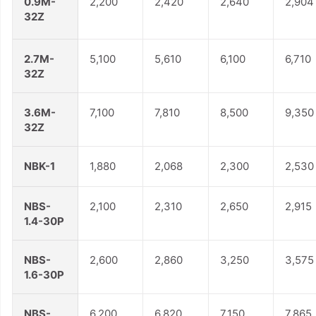
0.9M-
2,200
2,420
2,640
2,904
32Z
2.7M-
5,100
5,610
6,100
6,710
32Z
3.6M-
7,100
7,810
8,500
9,350
32Z
NBK-1
1,880
2,068
2,300
2,530
NBS-
2,100
2,310
2,650
2,915
1.4-30P
NBS-
2,600
2,860
3,250
3,575
1.6-30P
NBS-
6,200
6,820
7,150
7,865