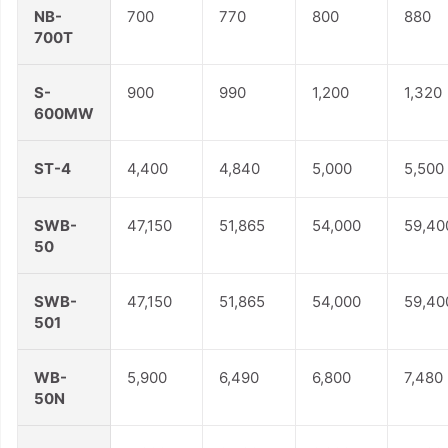
NB-
700
770
800
880
700T
S-
900
990
1,200
1,320
600MW
ST-4
4,400
4,840
5,000
5,500
SWB-
47,150
51,865
54,000
59,40
50
SWB-
47,150
51,865
54,000
59,40
501
WB-
5,900
6,490
6,800
7,480
50N