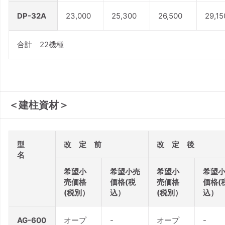
DP-32A
23,000
25,300
26,500
29,15
合計 22機種
＜建柱資材＞
型
改 定 前
改 定 後
名
希望小
希望小売
希望小
希望
売価格
価格(税
売価格
価格(
(税別）
込）
(税別）
込）
AG-600
オープ
-
オープ
-