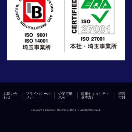
お問い合
プライバシーポ
企業行動
情報セキュリティ
環境
わせ
リシー
規範
基本方針
方針
copyright c 2026 SUN Electronics CO.,LTD All right Reserved.