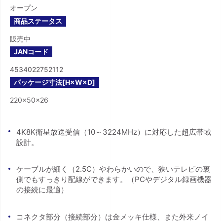
オープン
商品ステータス
販売中
JANコード
4534022752112
パッケージ寸法[H×W×D]
220×50×26
4K8K衛星放送受信（10～3224MHz）に対応した超広帯域
設計。
ケーブルが細く（2.5C）やわらかいので、狭いテレビの裏
側でもすっきり配線ができます。（PCやデジタル録画機器
の接続に最適）
コネクタ部分（接続部分）は金メッキ仕様、また外来ノイ