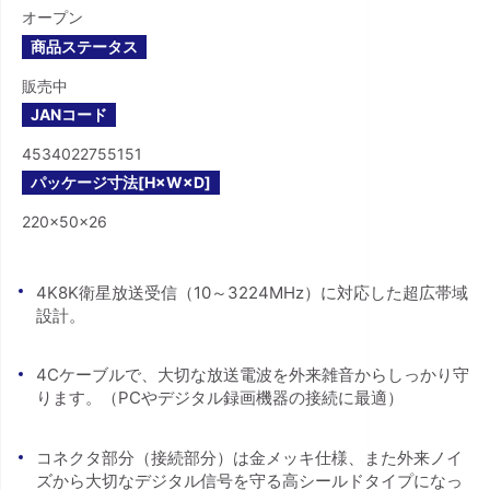
オープン
商品ステータス
販売中
JANコード
4534022755151
パッケージ寸法[H×W×D]
220×50×26
4K8K衛星放送受信（10～3224MHz）に対応した超広帯域
設計。
4Cケーブルで、大切な放送電波を外来雑音からしっかり守
ります。（PCやデジタル録画機器の接続に最適）
コネクタ部分（接続部分）は金メッキ仕様、また外来ノイ
ズから大切なデジタル信号を守る高シールドタイプになっ