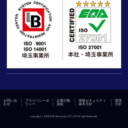
お問い合
プライバシーポ
企業行動
情報セキュリティ
環境
わせ
リシー
規範
基本方針
方針
copyright c 2026 SUN Electronics CO.,LTD All right Reserved.