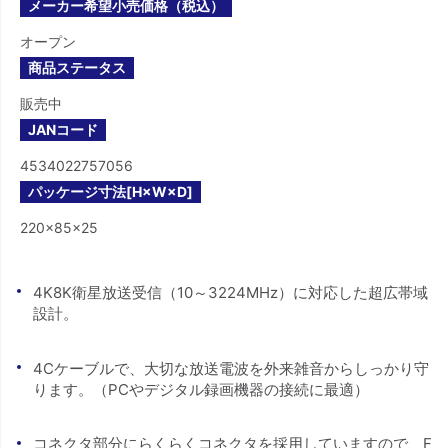
メーカー希望小売価格（税込）
オープン
商品ステータス
販売中
JANコード
4534022757056
パッケージ寸法[H×W×D]
220×85×25
4K8K衛星放送受信（10～3224MHz）に対応した超広帯域
設計。
4Cケーブルで、大切な放送電波を外来雑音からしっかり守
ります。（PCやデジタル録画機器の接続に最適）
コネクタ部分にらくらくコネクタを採用していますので、F