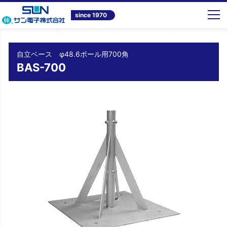
トップ
商品情報
テレビ共同受信システム機器
自立ベース φ48.6ポール用700角 BAS-700
since 1970
自立ベース φ48.6ポール用700角
BAS-700