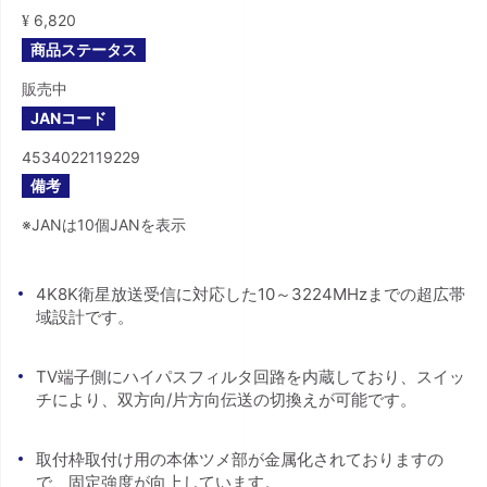
6,820
¥
商品ステータス
販売中
JANコード
4534022119229
備考
※JANは10個JANを表示
4K8K衛星放送受信に対応した10～3224MHzまでの超広帯
域設計です。
TV端子側にハイパスフィルタ回路を内蔵しており、スイッ
チにより、双方向/片方向伝送の切換えが可能です。
取付枠取付け用の本体ツメ部が金属化されておりますの
で、固定強度が向上しています。