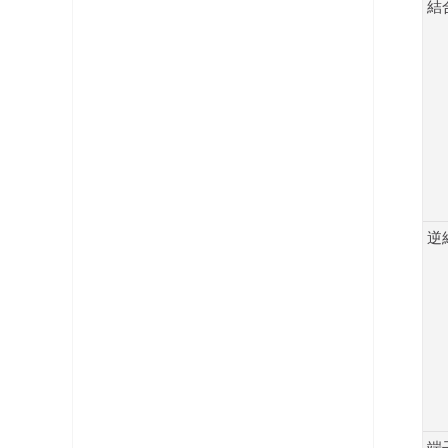
結
逆
端