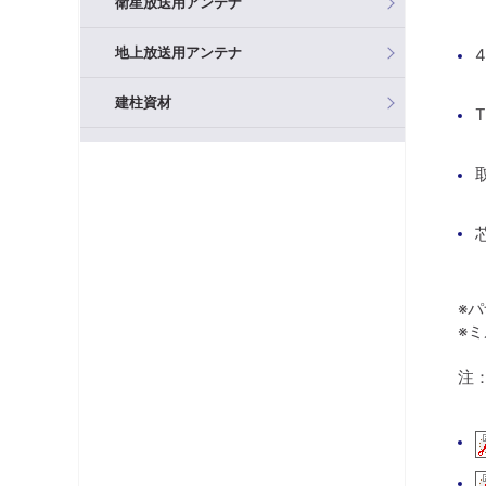
衛星放送用アンテナ
地上放送用アンテナ
建柱資材
混合器（分波器）
フィルタ・アッテネータ
ブースタ
分岐器
※
※
分配器
注
テレビ端子・直列ユニット
分波器