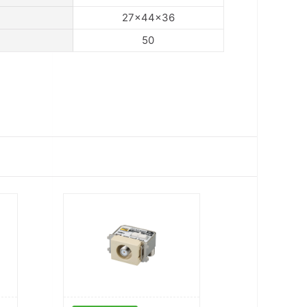
27×44×36
50