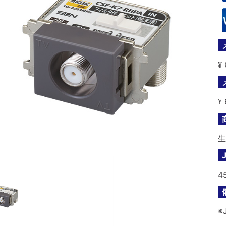
¥
¥
生
4
※