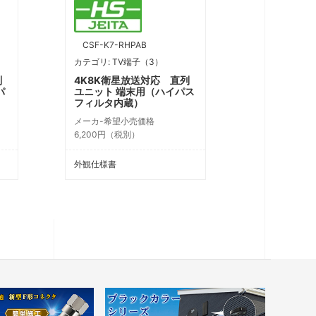
CSF-K7-RHPAB
カテゴリ: TV端子（3）
列
4K8K衛星放送対応 直列
パ
ユニット 端末用（ハイパス
フィルタ内蔵）
メーカ-希望小売価格
6,200円（税別）
外観仕様書