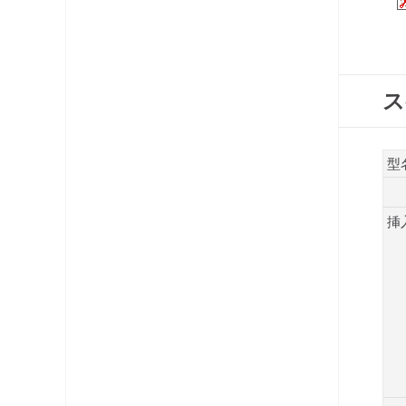
コネクタ・プラグ
ケーブル
ス
レベルチェッカー
OFDM変調器
型
光システム機器
挿
ラックマント型ユニット
チャンネルプロセッサ・コンバータ
電源供給機・保安器他
パック商品