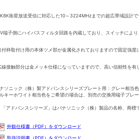
4K8K衛星放送受信に対応した10～3224MHzまでの超広帯域設計
TV端子側にハイパスフィルタ回路を内蔵しており、スイッチによ
取付枠取付け用の本体ツメ部が金属化されておりますので固定強度
芯線接触部分は金メッキ仕様になっていますので、高い信頼性を有
パナソニック（株）製アドバンスシリーズプレート用：グレー相当色
ミルキーホワイト相当色をご希望の場合は、別売の交換用端子プレ
：「アドバンスシリーズ」はパナソニック（株）製品の名称、商標
外観仕様書（PDF）をダウンロード
取扱説明書（PDF）をダウンロード