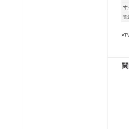
寸
質
※
関