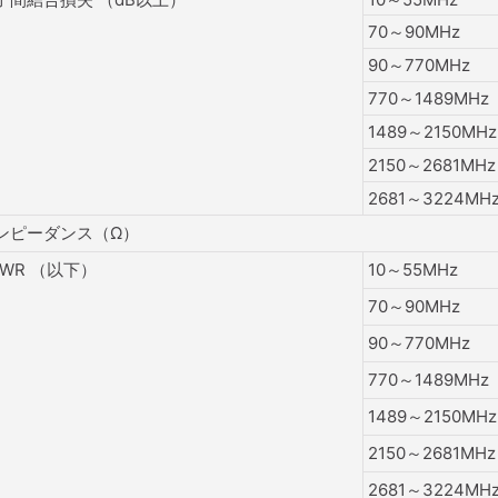
70～90MHz
90～770MHz
770～1489MHz
1489～2150MHz
2150～2681MHz
2681～3224MH
ンピーダンス（Ω）
SWR （以下）
10～55MHz
70～90MHz
90～770MHz
770～1489MHz
1489～2150MHz
2150～2681MHz
2681～3224MH