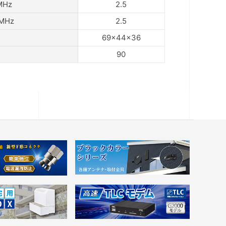
MHz
2.5
MHz
2.5
69×44×36
90