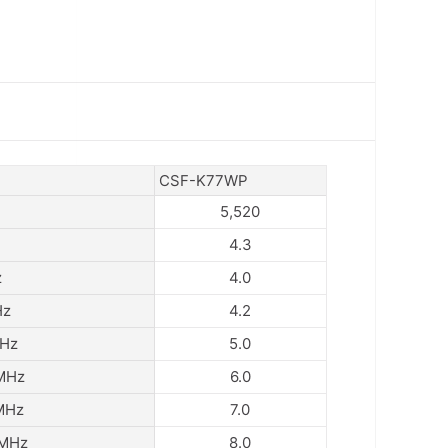
CSF-K77WP
5,520
4.3
z
4.0
Hz
4.2
Hz
5.0
MHz
6.0
MHz
7.0
MHz
8.0