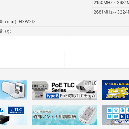
2150MHz～2681
2681MHz～3224
法（mm）H×W×D
量（g）