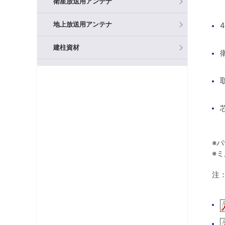
衛星放送用アンテナ
地上放送用アンテナ
建柱資材
混合器（分波器）
フィルタ・アッテネータ
ブースタ
分岐器
※
※
分配器
注
テレビ端子・直列ユニット
分波器