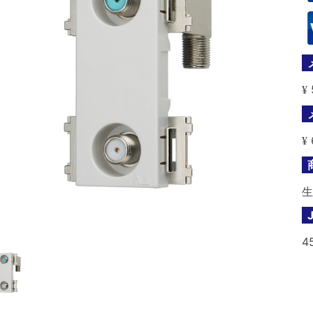
¥
¥
生
4