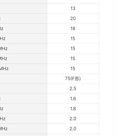
13
z
20
Hz
18
Hz
15
MHz
15
MHz
15
MHz
15
75(F形)
2.5
z
1.6
Hz
1.8
Hz
2.0
MHz
2.0