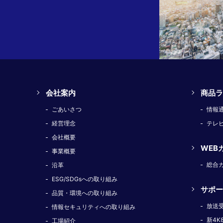
会社案内
商品ラ
ごあいさつ
情報
経営理念
テレ
会社概要
WEB
事業概要
総合
沿革
ESG/SDGsへの取り組み
サポー
品質・環境への取り組み
放送
情報セキュリティへの取り組み
新4K
工場紹介