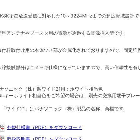
4K8K衛星放送受信に対応した10～3224MHzまでの超広帯域設計
衛星アンテナやブースタ用の電源が通過する電源挿入型です。
取付枠取付け用の本体ツメ部が金属化されておりますので、固定強
芯線接触部分は金メッキ仕様になっていますので、高い信頼性を有
パナソニック（株）製ワイド21用：ホワイト相当色
ミルキーホワイト相当色をご希望の場合は、別売の交換用端子プレ
：「ワイド21」はパナソニック（株）製品の名称、商標です。
外観仕様書（PDF）をダウンロード
取扱説明書（PDF）をダウンロード