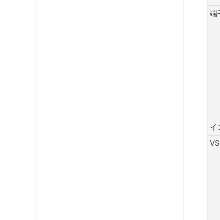
端
イ
V