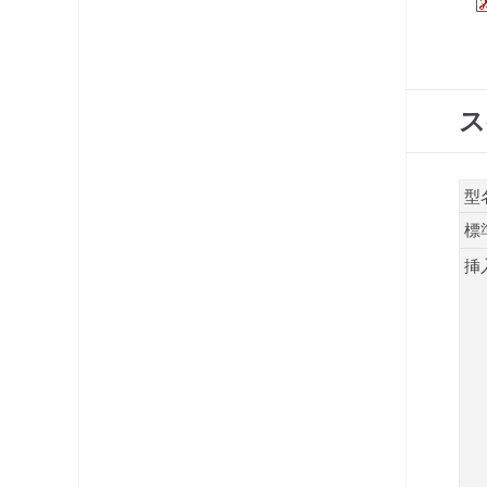
コネクタ・プラグ
ケーブル
ス
レベルチェッカー
OFDM変調器
型
光システム機器
標
挿
ラックマント型ユニット
チャンネルプロセッサ・コンバータ
電源供給機・保安器他
パック商品