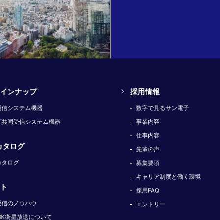
インナップ
採用情報
通信システム機器
数字で見るサン電子
ビ共同受信システム機器
事業内容
仕事内容
カタログ
先輩の声
カタログ
募集要項
キャリア制度と働く環境
ト
採用FAQ
受信のノウハウ
エントリー
8K衛星放送について