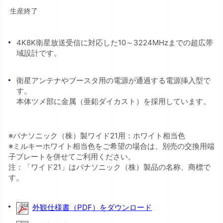
生産終了
4K8K衛星放送受信に対応した10～3224MHzまでの超広帯
域設計です。
衛星アンテナやブースタ用の電源が通過する電源挿入型で
す。
本体ツメ部に金属（亜鉛ダイカスト）を採用しています。
※パナソニック（株）製ワイド21用：ホワイト相当色
※ミルキーホワイト相当色をご希望の場合は、別売の交換用端
子プレートを併せてご利用ください。
注：「ワイド21」はパナソニック（株）製品の名称、商標で
す。
外観仕様書（PDF）をダウンロード