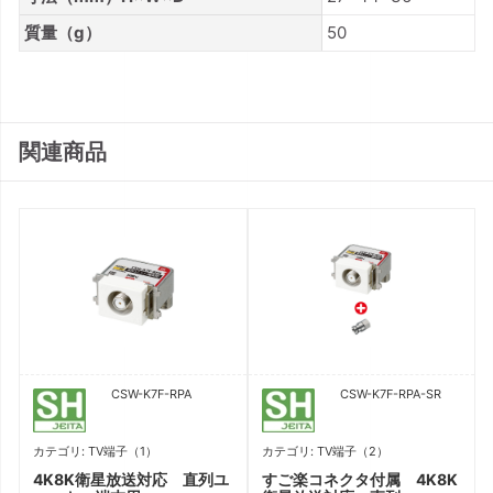
質量（g）
50
関連商品
CSW-K7F-RPA
CSW-K7F-RPA-SR
カテゴリ: TV端子（1）
カテゴリ: TV端子（2）
ユ
4K8K衛星放送対応 直列ユ
すご楽コネクタ付属 4K8K