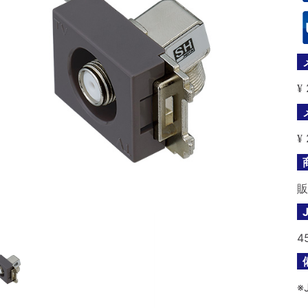
¥
¥
販
4
※