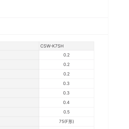
CSW-K7SH
0.2
0.2
0.2
0.3
0.3
0.4
0.5
75(F形)