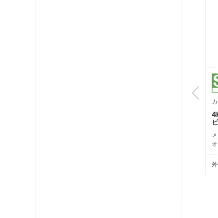
CSW-K7SMH
CSW-K7SMK
カテゴリ: TV端子（7）
カテゴリ: TV端子（8）
カ
4K8K衛星放送対応 テレ
4K8K衛星放送対応 テレ
4
）
ビ端子（入力端子可動型）
ビ端子（入力端子可動型）
メーカ-希望小売価格
メーカ-希望小売価格
メ
3,300円（税別）
3,300円（税別）
オ
外観仕様書
外観仕様書
外