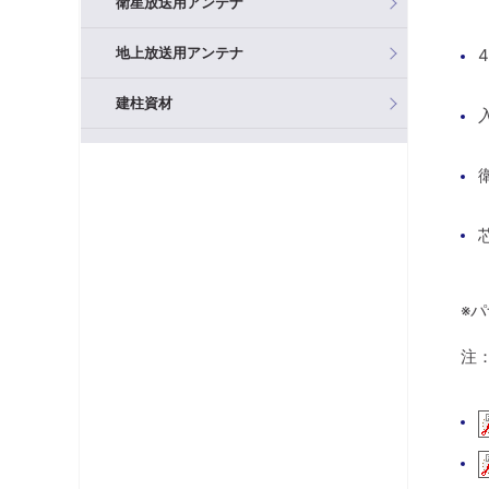
衛星放送用アンテナ
地上放送用アンテナ
建柱資材
混合器（分波器）
フィルタ・アッテネータ
ブースタ
分岐器
※
分配器
注
テレビ端子・直列ユニット
分波器