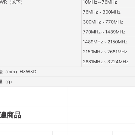
SWR（以下）
10MHz～76MHz
76MHz～300MHz
300MHz～770MHz
770MHz～1489MHz
1489MHz～2150MHz
2150MHz～2681MHz
2681MHz～3224MHz
法（mm）H×W×D
量（g）
連商品