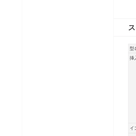
コネクタ・プラグ
ケーブル
ス
レベルチェッカー
OFDM変調器
型
挿
光システム機器
ラックマント型ユニット
チャンネルプロセッサ・コンバータ
電源供給機・保安器他
パック商品
イ