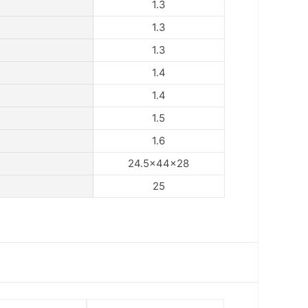
1.3
1.3
1.3
1.4
1.4
1.5
1.6
24.5×44×28
25