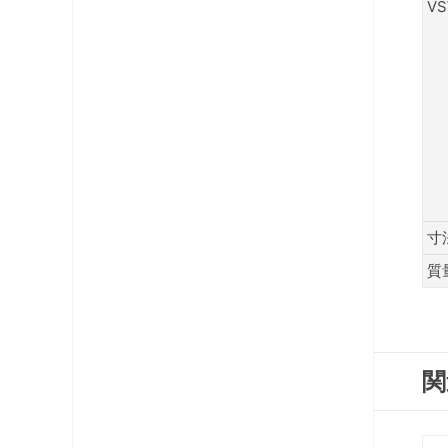
V
寸
質
関