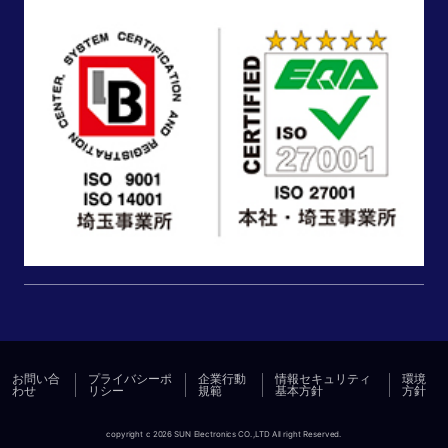
お問い合
プライバシーポ
企業行動
情報セキュリティ
環境
わせ
リシー
規範
基本方針
方針
copyright c 2026 SUN Electronics CO.,LTD All right Reserved.