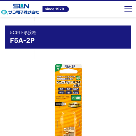
トップ
商品情報
テレビ共同受信システム機器
5C用 F形接栓 F5A-2P
since 1970
5C用 F形接栓
F5A-2P