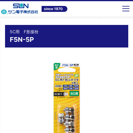
トップ
商品情報
テレビ共同受信システム機器
5C用 F形接栓 F5N-5P
since 1970
5C用 F形接栓
F5N-5P