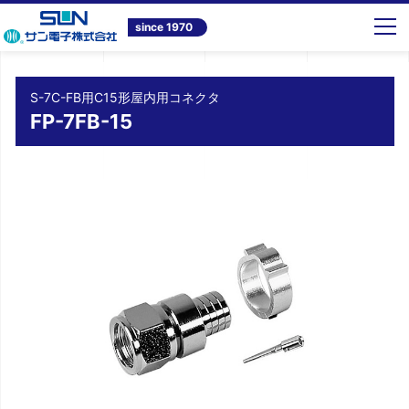
トップ
商品情報
テレビ共同受信システム機器
S-7C-FB用C15形屋内用コネクタ FP-7FB-15
since 1970
S-7C-FB用C15形屋内用コネクタ
FP-7FB-15