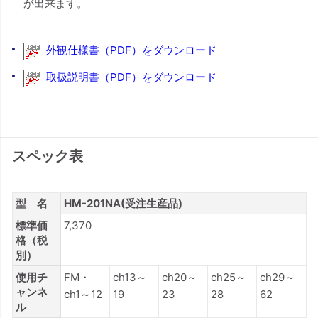
が出来ます。
外観仕様書（PDF）をダウンロード
取扱説明書（PDF）をダウンロード
スペック表
型 名
HM-201NA(受注生産品)
標準価
7,370
格（税
別）
使用チ
FM・
ch13～
ch20～
ch25～
ch29～
ャンネ
ch1～12
19
23
28
62
ル