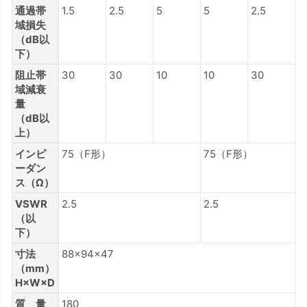
通過帯
1.5
2.5
5
5
2.5
域損失
（dB以
下）
阻止帯
30
30
10
10
30
域減衰
量
（dB以
上）
インピ
75（F形）
75（F形）
ーダン
ス（Ω）
VSWR
2.5
2.5
（以
下）
寸法
88×94×47
（mm）
H×W×D
質 量
180