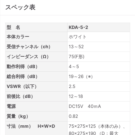
スペック表
型 名
KDA-5-2
本体カラー
ホワイト
受信チャンネル（ch）
13～52
インピーダンス（Ω）
75(F形)
動作利得（dB）
4～5
総合利得（dB）
19～26（※）
VSWR（以下）
2.5
前後比（dB）
12～18
電源
DC15V 40ｍA
質量（kg）
0.82
寸法（mm） H×W×D
75×275×125（本体のみ）、
80×275×190 （D：最大