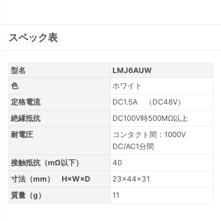
スペック表
型名
LMJ6AUW
色
ホワイト
定格電流
DC1.5A （DC48V）
絶縁抵抗
DC100V時500MΩ以上
耐電圧
コンタクト間：1000V
DC/AC1分間
接触抵抗（mΩ以下）
40
寸法（mm） H×W×D
23×44×31
質量（g）
11