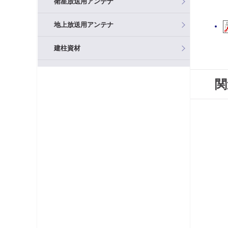
衛星放送用アンテナ
地上放送用アンテナ
建柱資材
混合器（分波器）
関
フィルタ・アッテネータ
ブースタ
分岐器
分配器
テレビ端子・直列ユニット
分波器