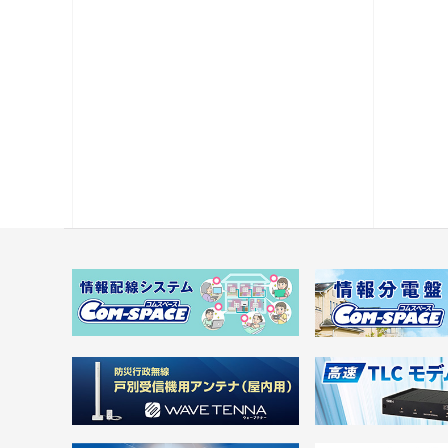
コネクタ・プラグ
ケーブル
レベルチェッカー
OFDM変調器
光システム機器
ラックマント型ユニット
チャンネルプロセッサ・コンバータ
電源供給機・保安器他
パック商品