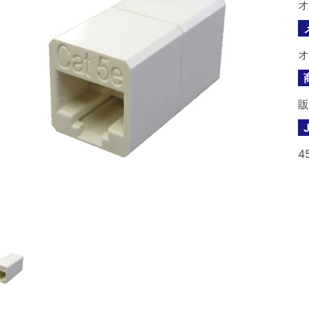
オ
オ
販
4