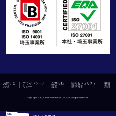
お問い合
プライバシーポ
企業行動
情報セキュリティ
環境
わせ
リシー
規範
基本方針
方針
copyright c 2026 SUN Electronics CO.,LTD All right Reserved.