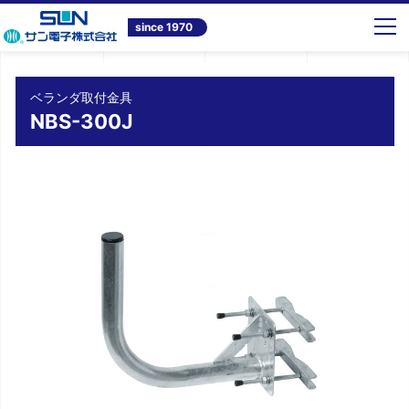
トップ
商品情報
テレビ共同受信システム機器
ベランダ取付金具 NBS-300J
since 1970
ベランダ取付金具
NBS-300J