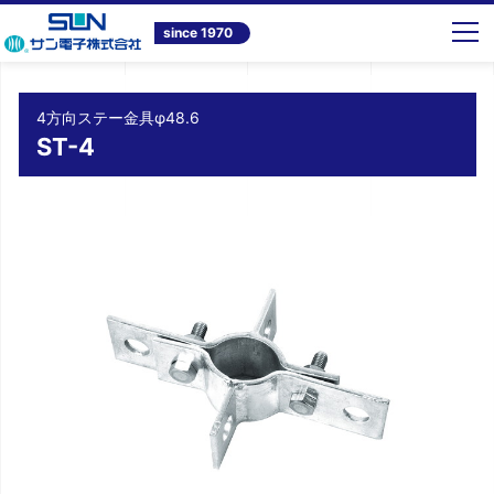
トップ
商品情報
テレビ共同受信システム機器
4方向ステー金具φ48.6 ST-4
since 1970
4方向ステー金具φ48.6
ST-4