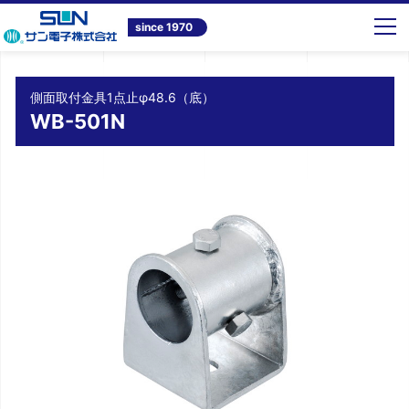
トップ
商品情報
テレビ共同受信システム機器
側面取付金具1点止φ48.6（底） WB-501N
since 1970
側面取付金具1点止φ48.6（底）
WB-501N