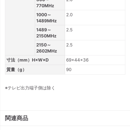
770MHz
1000～
2.0
1489MHz
1489～
2.5
2150MHz
2150～
2.5
2602MHz
寸法（mm）H×W×D
69×44×36
質量（g）
90
※テレビ出力端子側は除く
関連商品