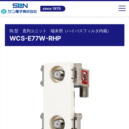
トップ
商品情報
テレビ共同受信システム機器
BL型 直列ユニット 端末用（ハイパスフィルタ内蔵） WCS-E77W-RHP
since 1970
BL型 直列ユニット 端末用（ハイパスフィルタ内蔵）
WCS-E77W-RHP