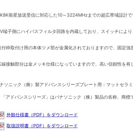
4K8K衛星放送受信に対応した10～3224MHzまでの超広帯域設計
TV端子側にハイパスフィルタ回路を内蔵しており、スイッチにより
取付枠取付け用の本体ツメ部が金属化されておりますので、固定強
芯線接触部分は金メッキ仕様になっていますので、高い信頼性を有
パナソニック（株）製アドバンスシリーズプレート用：マットセラ
：「アドバンスシリーズ」はパナソニック（株）製品の名称、商標
外観仕様書（PDF）をダウンロード
取扱説明書（PDF）をダウンロード