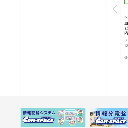
CSF-K77W-HPMK
CSF-K77W-HPMB
C
カテゴリ: TV端子（7）
カテゴリ: TV端子（8）
カ
4K8K衛星放送対応 テレ
4K8K衛星放送対応 テレ
4
タ
ビ端子（ハイパスフィルタ
ビ端子（ハイパスフィルタ
内蔵）
内蔵）
メーカ-希望小売価格
メーカ-希望小売価格
メ
13,900円（税別）
13,900円（税別）
1
外観仕様書
外観仕様書
外