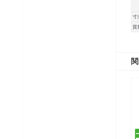
寸
質
関