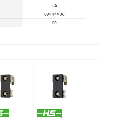
2.5
69×44×36
90