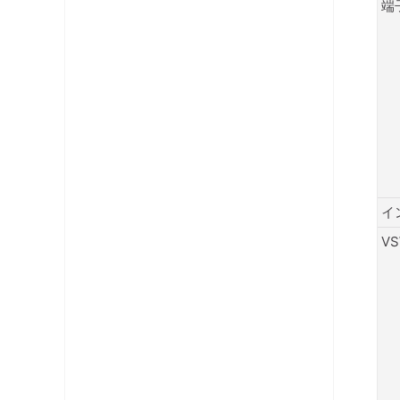
端
イ
V