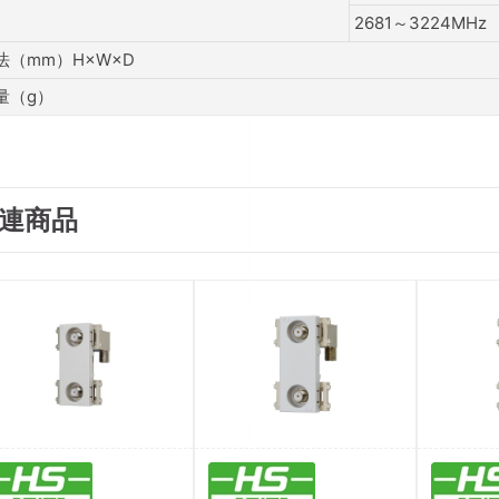
2681～3224MHz
法（mm）H×W×D
量（g）
連商品