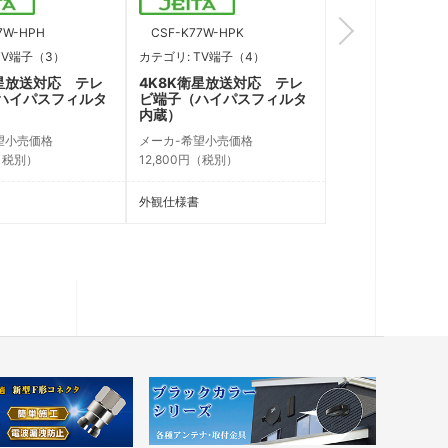
7W-HPH
CSF-K77W-HPK
CSF-K77W-HPB
TV端子（3）
カテゴリ: TV端子（4）
カテゴリ: TV端子（
衛星放送対応 テレ
4K8K衛星放送対応 テレ
4K8K衛星放送
ハイパスフィルタ
ビ端子（ハイパスフィルタ
ビ端子（ハイパ
内蔵）
内蔵）
望小売価格
メーカ-希望小売価格
メーカ-希望小売価
円（税別）
12,800円（税別）
12,800円（税別）
外観仕様書
外観仕様書