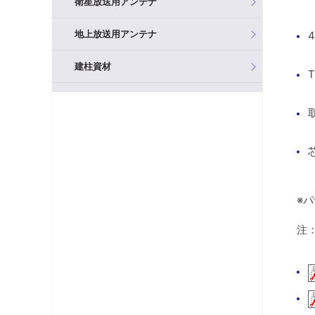
衛星放送用アンテナ
地上放送用アンテナ
建柱資材
混合器（分波器）
フィルタ・アッテネータ
ブースタ
分岐器
※
分配器
注
テレビ端子・直列ユニット
分波器