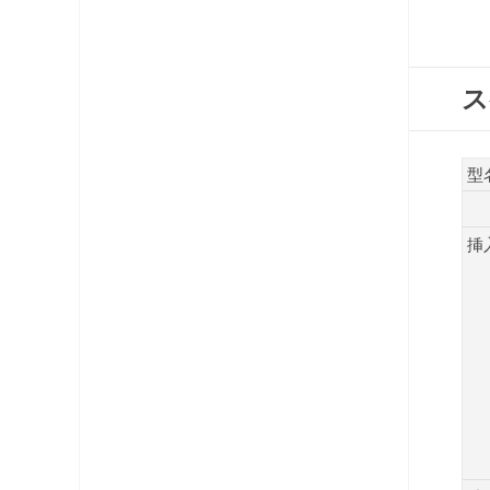
コネクタ・プラグ
ケーブル
ス
レベルチェッカー
OFDM変調器
型
光システム機器
挿
ラックマント型ユニット
チャンネルプロセッサ・コンバータ
電源供給機・保安器他
パック商品