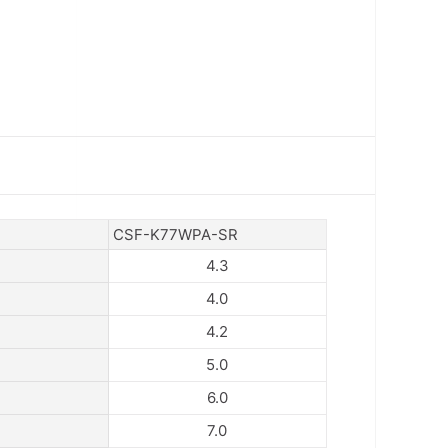
CSF-K77WPA-SR
4.3
4.0
4.2
5.0
6.0
7.0