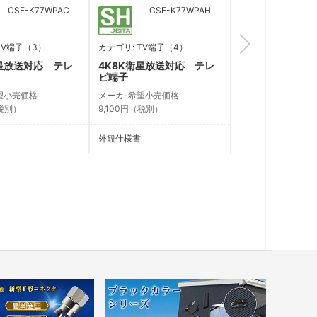
CSF-K77WPAC
CSF-K77WPAH
CSF-K
TV端子（3）
カテゴリ: TV端子（4）
カテゴリ: TV端子（
衛星放送対応 テレ
4K8K衛星放送対応 テレ
4K8K衛星放送
ビ端子
ビ端子
望小売価格
メーカ-希望小売価格
メーカ-希望小売価
（税別）
9,100円（税別）
9,100円（税別）
外観仕様書
外観仕様書