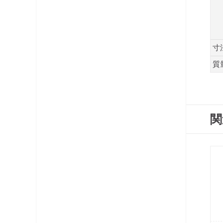
寸
質
関