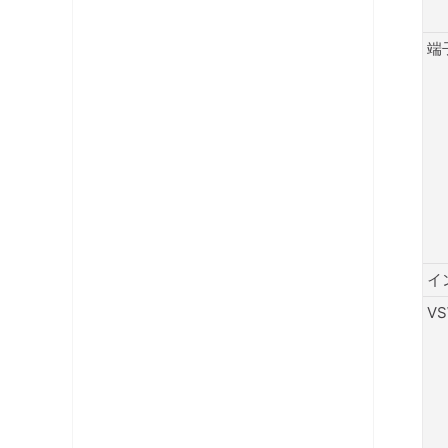
端
イ
V