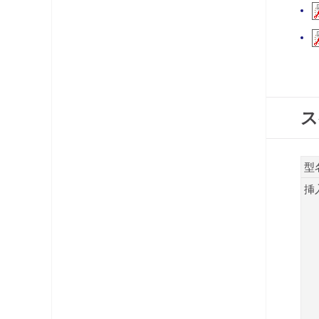
コネクタ・プラグ
ケーブル
レベルチェッカー
OFDM変調器
ス
光システム機器
型
ラックマント型ユニット
挿
チャンネルプロセッサ・コンバータ
電源供給機・保安器他
パック商品