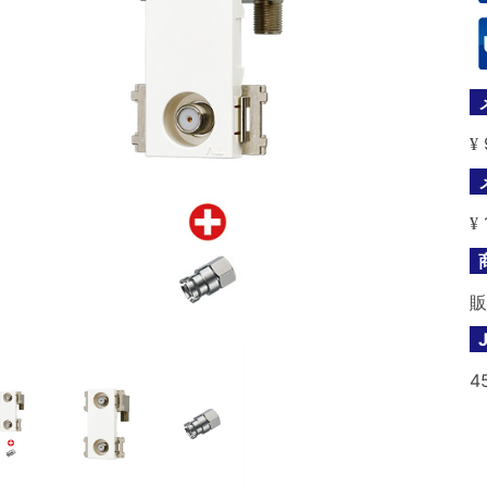
¥
¥
販
4