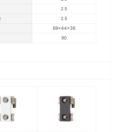
2.5
z
2.5
69×44×36
90