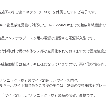
省施工のすご楽コネクタ（F-5G）を付属したテレビ端子です。
4K8K衛星放送受信に対応した10～3224MHzまでの超広帯域設計
衛星アンテナやブースタ用の電源が通過する電源挿入型です。
取付枠取付け用の本体ツメ部が金属化されておりますので固定強度
芯線接触部分は金メッキ仕様になっていますので、高い信頼性を有
パナソニック（株）製ワイド21用：ホワイト相当色
ミルキーホワイト相当色をご希望の場合は、別売の交換用端子プレ
：「ワイド21」はパナソニック（株）製品の名称、商標です。