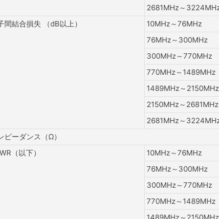
2681MHz～3224MH
子間結合損失 （dB以上）
10MHz～76MHz
76MHz～300MHz
300MHz～770MHz
770MHz～1489MHz
1489MHz～2150MHz
2150MHz～2681MHz
2681MHz～3224MH
ンピーダンス（Ω）
SWR（以下）
10MHz～76MHz
76MHz～300MHz
300MHz～770MHz
770MHz～1489MHz
1489MHz～2150MHz