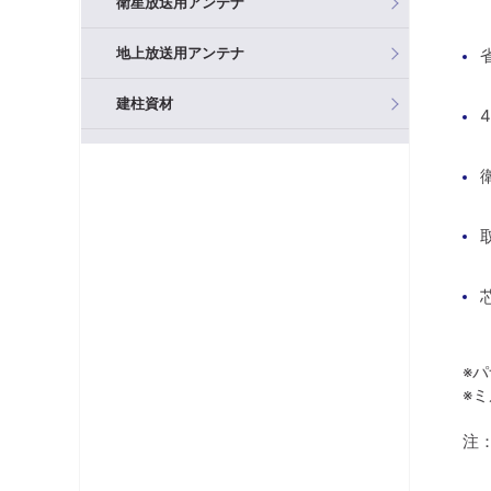
衛星放送用アンテナ
地上放送用アンテナ
建柱資材
混合器（分波器）
フィルタ・アッテネータ
ブースタ
分岐器
分配器
※
※
テレビ端子・直列ユニット
注
分波器