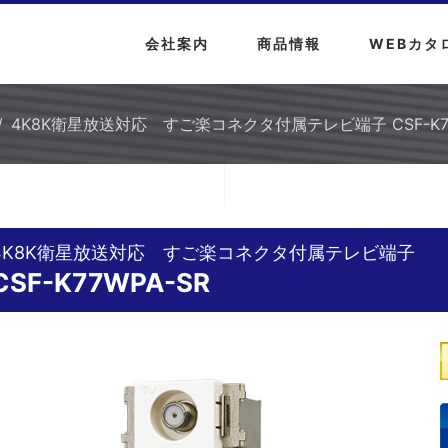
会社案内
商品情報
WEBカタ
4K8K衛星放送対応 すご楽コネクタ付属テレビ端子 CSF-K77
4K8K衛星放送対応 すご楽コネクタ付属テレビ端子
CSF-K77WPA-SR