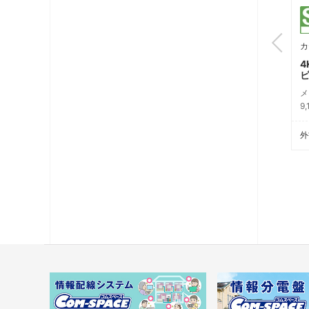
CSF-K77WPAMK
カ
カテゴリ: TV端子（10）
4
4K8K衛星放送対応 テレ
ビ端子
メ
9
メーカ-希望小売価格
10,000円（税別）
外
外観仕様書