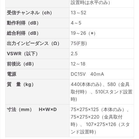
設置時は水平のみ）
受信チャンネル（ch）
13～52
動作利得（dB）
4～5
総合利得（dB）
19～26（※）
出力インピーダンス（Ω）
75(F形)
VSWR（以下）
2.5
前後比（dB）
12～18
電源
DC15V 40ｍA
質 量（kg）
440(本体のみ) 、580（金具
取付時） 、510(スタンド設置
時)
寸法（mm） H×W×D
75×275×125（本体のみ）、
75×275×220（金具取付
時）、 107×275×126（スタ
ンド設置時）