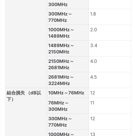
300MHz
300MHz～
1.8
770MHz
1000MHz～
2.0
1489MHz
1489MHz～
3.4
2150MHz
2150MHz～
4.0
2681MHz
2681MHz～
4.5
3224MHz
結合損失 （dB以
10MHz～76MHz
12
下）
76MHz～
11
300MHz
300MHz～
12
770MHz
1000MHz～
13