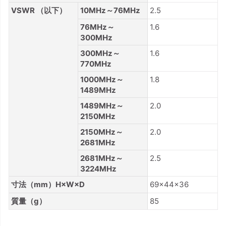
VSWR （以下）
10MHz～76MHz
2.5
76MHz～
1.6
300MHz
300MHz～
1.6
770MHz
1000MHz～
1.8
1489MHz
1489MHz～
2.0
2150MHz
2150MHz～
2.0
2681MHz
2681MHz～
2.5
3224MHz
寸法（mm）H×W×D
69×44×36
質量（g）
85