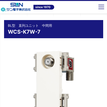
トップ
商品情報
テレビ共同受信システム機器
BL型 直列ユニット 中間用 WCS-K7W-7
since 1970
BL型 直列ユニット 中間用
WCS-K7W-7