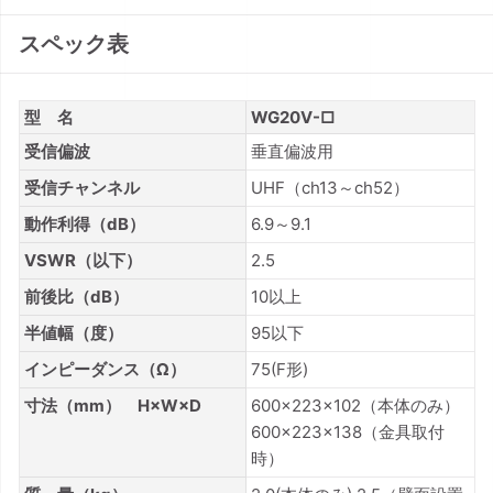
スペック表
型 名
WG20V-□
受信偏波
垂直偏波用
受信チャンネル
UHF（ch13～ch52）
動作利得（dB）
6.9～9.1
VSWR（以下）
2.5
前後比（dB）
10以上
半値幅（度）
95以下
インピーダンス（Ω）
75(F形)
寸法（mm） H×W×D
600×223×102（本体のみ）
600×223×138（金具取付
時）