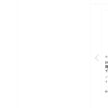
コネクタ・プラグ
ケーブル
レベルチェッカー
OFDM変調器
光システム機器
TVP03MW
T
カテゴリ: TV端子（18）
カ
ラックマント型ユニット
TV端子プレート3個用1端
T
子（ミルキーホワイト）
チャンネルプロセッサ・コンバータ
メーカ-希望小売価格
メ
オープン（税別）
電源供給機・保安器他
オ
外観仕様書
外
パック商品