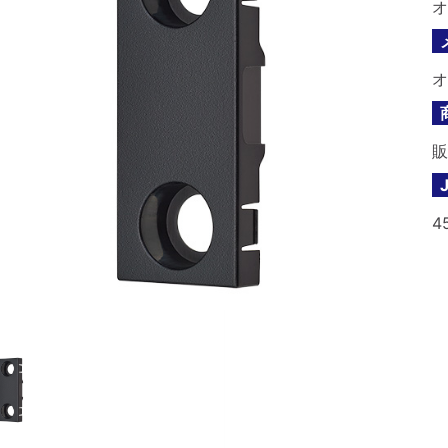
オ
オ
販
4