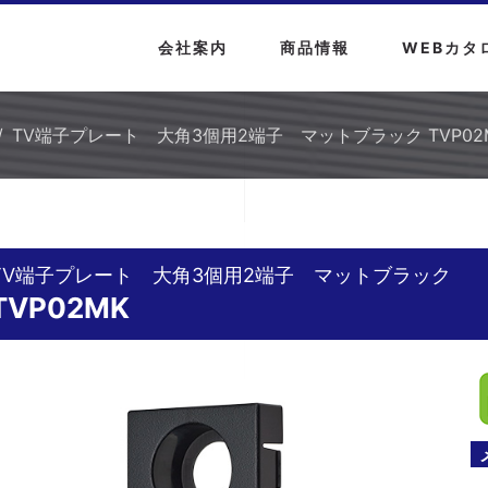
会社案内
商品情報
WEBカタ
TV端子プレート 大角3個用2端子 マットブラック TVP02
TV端子プレート 大角3個用2端子 マットブラック
TVP02MK