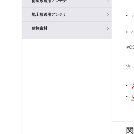
衛星放送用アンテナ
地上放送用アンテナ
建柱資材
混合器（分波器）
※C
フィルタ・アッテネータ
注
ブースタ
分岐器
分配器
テレビ端子・直列ユニット
分波器
関