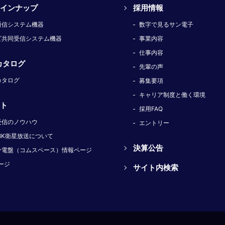
インナップ
採用情報
通信システム機器
数字で見るサン電子
ビ共同受信システム機器
事業内容
仕事内容
カタログ
先輩の声
カタログ
募集要項
キャリア制度と働く環境
ト
採用FAQ
受信のノウハウ
エントリー
8K衛星放送について
決算公告
分電盤（コムスペース）情報ページ
ージ
サイト内検索