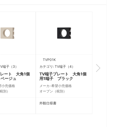
TVP01K
TVP01MC
TV端子（3）
カテゴリ: TV端子（4）
カテゴリ: TV端子（
プレート 大角1個
TV端子プレート 大角1個
TV端子プレート
 ベージュ
用1端子 ブラック
用1端子 マット
クホワイト
望小売価格
メーカ-希望小売価格
メーカ-希望小売価
税別）
オープン（税別）
オープン（税別）
外観仕様書
外観仕様書